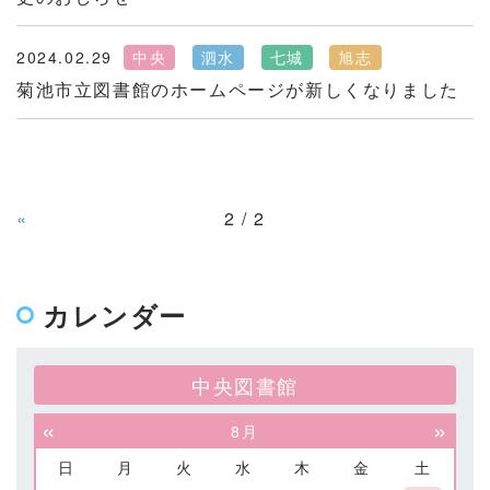
2024.02.29
中央
泗水
七城
旭志
菊池市立図書館のホームページが新しくなりました
«
2 / 2
カレンダー
中央図書館
«
»
8月
日
月
火
水
木
金
土