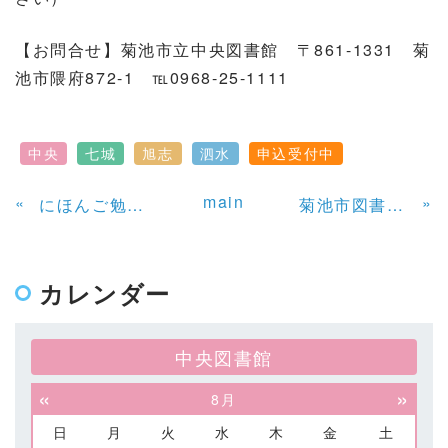
【お問合せ】菊池市立中央図書館 〒861-1331 菊
池市隈府872-1 ℡0968-25-1111
中央
七城
旭志
泗水
申込受付中
main
«
»
にほんご勉強会（べんきょうかい）
菊池市図書館夏休みイベント
カレンダー
中央図書館
«
»
8月
日
月
火
水
木
金
土