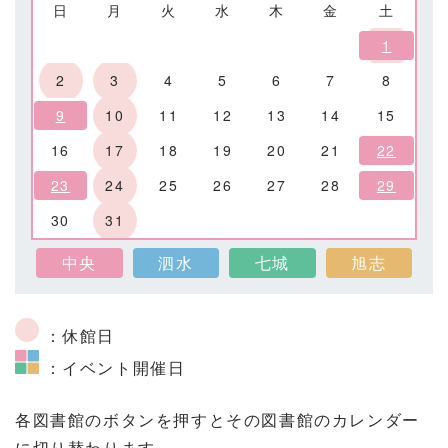
日
月
火
水
木
金
土
1
2
3
4
5
6
7
8
9
10
11
12
13
14
15
16
17
18
19
20
21
22
23
24
25
26
27
28
29
30
31
中央
泗水
七城
旭志
：休館日
：イベント開催日
各図書館のボタンを押すとその図書館のカレンダー
に切り替わります。