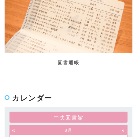
図書通帳
カレンダー
中央図書館
«
»
8月