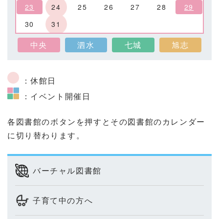
23
24
25
26
27
28
29
30
31
中央
泗水
七城
旭志
：休館日
：イベント開催日
各図書館のボタンを押すとその図書館のカレンダー
に切り替わります。
バーチャル図書館
子育て中の方へ