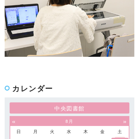
カレンダー
中央図書館
«
»
8月
日
月
火
水
木
金
土