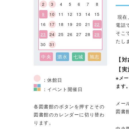
2
3
4
5
6
7
8
9
10
11
12
13
14
15
現在
16
17
18
19
20
21
22
電話
そこ
23
24
25
26
27
28
29
たし
30
31
中央
泗水
七城
旭志
【対
【実
※メ
：休館日
ます
：イベント開催日
メー
各図書館のボタンを押すとその
図書
図書館のカレンダーに切り替わ
ります。
中央図