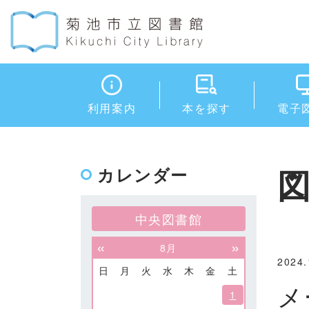
利用案内
本を探す
電子
カレンダー
中央図書館
«
»
8月
2024.
日
月
火
水
木
金
土
メ
1