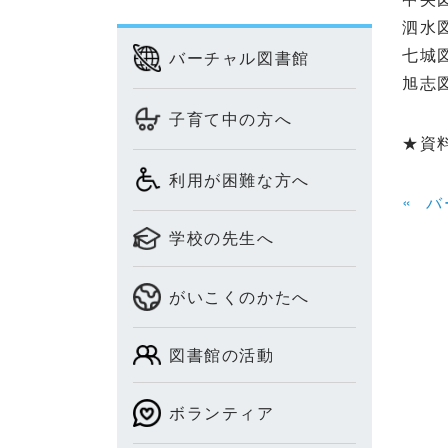
泗水図
七城図
バーチャル図書館
旭志図
子育て中の方へ
★
資
利用が困難な方へ
«
バ
学校の先生へ
がいこくのかたへ
図書館の活動
ボランティア