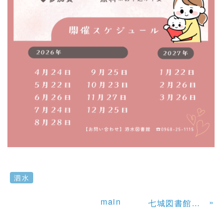
泗水
main
»
七城図書館 おはなし会スタンプラリー