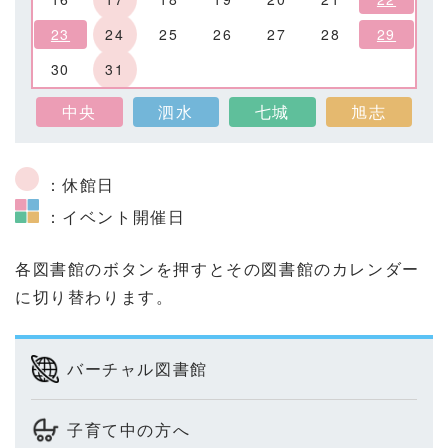
23
24
25
26
27
28
29
30
31
中央
泗水
七城
旭志
：休館日
：イベント開催日
各図書館のボタンを押すとその図書館のカレンダー
に切り替わります。
バーチャル図書館
子育て中の方へ