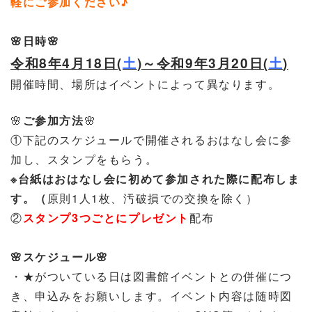
軽にご参加ください♪
🌸
日時
🌸
令和8年4月18日(
土
)～令和9年3月20日(
土
)
開催時間、場所はイベントによって異なります。
🌸
ご参加方法
🌸
①下記のスケジュールで開催されるおはなし会に参
加し、スタンプをもらう。
※台紙はおはなし会に初めて参加された際に配布しま
す。（
原則1人1枚、汚破損での交換を除く）
②
スタンプ3つごとにプレゼント
配布
🌸
スケジュール
🌸
・
★がついている日は図書館イベントとの併催につ
き、申込みをお願いします。イベント内容は随時図