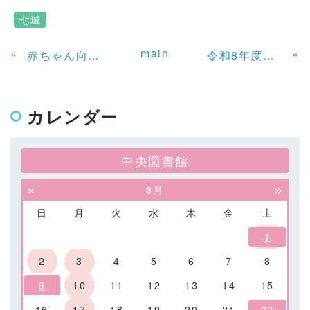
七城
main
«
»
赤ちゃん向けおはなし会 おはなしの部屋
令和8年度にほんご教室（きょうしつ） 2学期（がっき）の日程（にってい）
カレンダー
中央図書館
«
»
8月
日
月
火
水
木
金
土
1
2
3
4
5
6
7
8
9
10
11
12
13
14
15
16
17
18
19
20
21
22