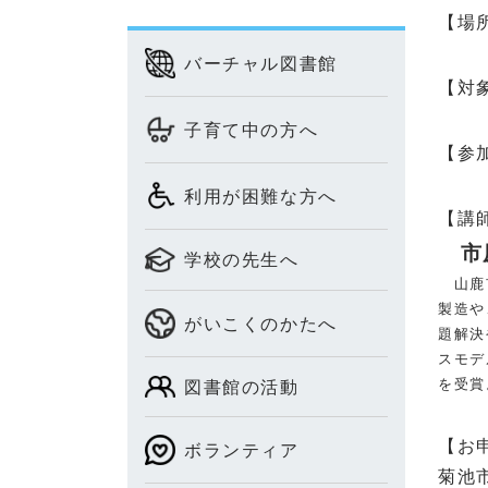
【場
バーチャル図書館
【対
子育て中の方へ
【参
利用が困難な方へ
【講
市原
学校の先生へ
山鹿市
製造や
がいこくのかたへ
題解決
スモデ
を受賞
図書館の活動
【お
ボランティア
菊池市