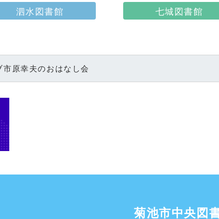
七城図書館
泗水図書館
ブ市原幸夫のおはなし会
菊池市中央図