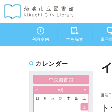
利用案内
本を探す
電子
カレンダー
中央図書館
«
»
8月
開催日：
日
月
火
水
木
金
土
ト
1