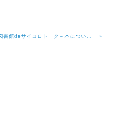
»
図書館deサイコロトーク～本について語ろう～