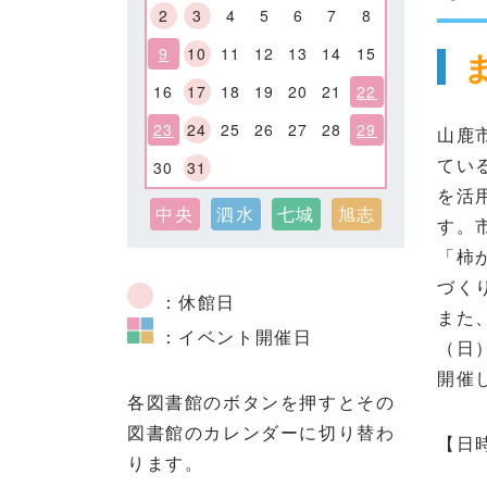
2
3
4
5
6
7
8
9
10
11
12
13
14
15
16
17
18
19
20
21
22
23
24
25
26
27
28
29
山鹿
てい
30
31
を活
中央
泗水
七城
旭志
す。
「柿
づく
：休館日
また
：イベント開催日
（日
開催
各図書館のボタンを押すとその
図書館のカレンダーに切り替わ
【日時
ります。