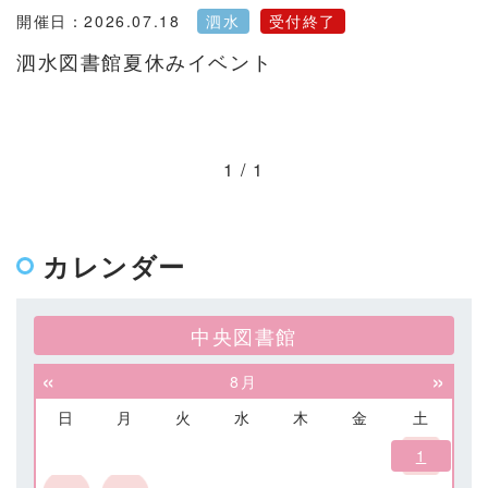
開催日：2026.07.18
泗水
受付終了
泗水図書館夏休みイベント
1 / 1
カレンダー
中央図書館
«
»
8月
日
月
火
水
木
金
土
1